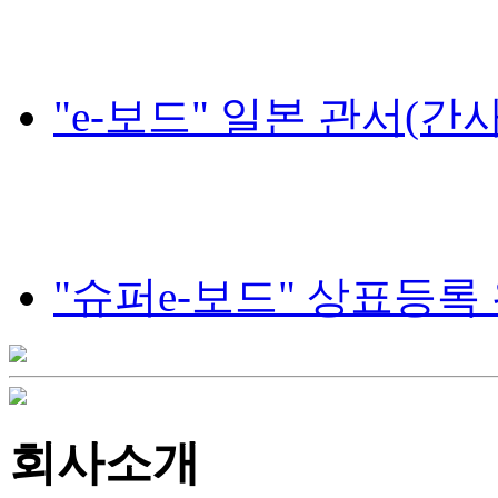
"e-보드" 일본 관서(간
"슈퍼e-보드" 상표등록
회사소개