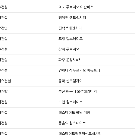
우건설
마포 푸르지오 어반피스
대건설
평택역 센트럴시티
광건영
평택브레인시티
대건설
포항 힐스테이트
우건설
장위 푸르지오
일건설
파주 운정3 A3
우건설
인하대역 푸르지오 에듀포레
에스건설
동작 센트럴자이
원개발
부산 해운대 오션해리티지
대건설
도안 힐스테이트
대건설
힐스테이트 불당 더원
대건설
등촌역 힐스테이트
대건설
힐스테이트평택역센트럴시티