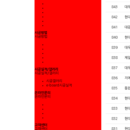
843
대
842
현
841
대
시공방법
시공방법
840
현
839
대
838
제
837
대
시공실적/갤러리
시공실적/갤러리
836
지
시공갤러리
e-board시공실적
835
동
온라인문의
온라인문의
834
현
833
현
832
현
고객센터
고객센터
831
현