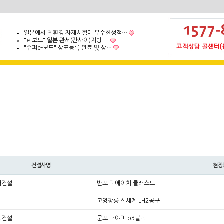
일본에서 친환경 자재시험에 우수한성적…
"e-보드" 일본 관서(간사이)지방 …
"슈퍼e-보드" 상표등록 완료 및 상…
건설사명
현장
대건설
반포 디에이치 클래스트
고양창릉 신세계 LH2공구
방건설
군포 대야미 b3블럭