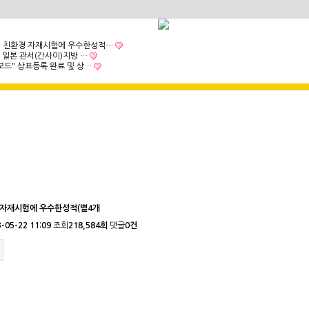
 친환경 자재시험에 우수한성적…
" 일본 관서(간사이)지방 …
보드" 상표등록 완료 및 상…
 자재시험에 우수한성적(별4개
3-05-22 11:09
조회
218,584회
댓글
0건